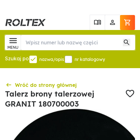
MENU
Szukaj po
nazwa/opis
nr katalogowy
Wróć do strony głównej
Talerz brony talerzowej
GRANIT 180700003