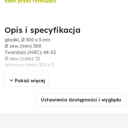
nami przez formularz
Opis i specyfikacja
gładki, Ø 300 x 3 mm
Ø zew. (mm): 300
Twardość (HRC): 48-52
Ø zew. (cale): 12
Wymiary (mm): 300 x 3
4-kąt piasty (mm): 26
Liczba otworów: 8
Pokaż więcej
Wersja: wersja gładka
Sklepienie (mm): 23
Materiał: Borstahl
Ustawienia dostępności i wyglądu
Ø otworu (mm): 12
Koło osi otworów-Ø (mm): L1=110L2=85
Grubość (mm): 3