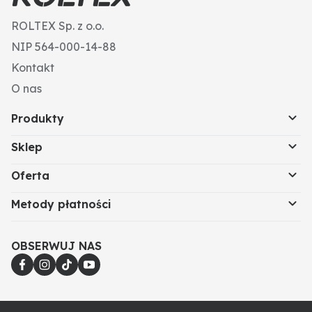
Liczba zębów: 9
ROLTEX Sp. z o.o.
Wymiary (mm): 460 x 3
NIP 564-000-14-88
Kontakt
O nas
Produkty
Sklep
Oferta
Metody płatności
OBSERWUJ NAS