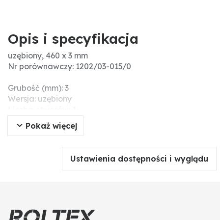
Opis i specyfikacja
uzębiony, 460 x 3 mm
Nr porównawczy: 1202/03-015/0
Grubość (mm): 3
Wersja: uzębiony
Liczba otworów: 1
Ø zew. (cale): 18
Pokaż więcej
C (mm): 30 x 30
Materiał: Borstahl
4-kąt piasty (mm): 30
Ustawienia dostępności i wyglądu
Twardość (HRC): 48-52
D (mm): 460
F (mm): 45
S (mm): 3
Sklepienie (mm): 45
Ø zew. (mm): 460