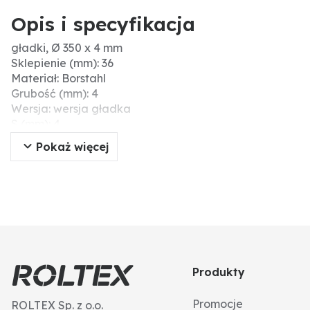
Opis i specyfikacja
gładki, Ø 350 x 4 mm
Sklepienie (mm): 36
Materiał: Borstahl
Grubość (mm): 4
Wersja: wersja gładka
S (mm): 4
D (mm): 350
Pokaż więcej
F (mm): 36
Ø zew. (cale): 14
4-kąt piasty (mm): 31
Liczba otworów: 1
Wymiary (mm): 350 x 4
Twardość (HRC): 48-52
Ø zew. (mm): 350
C (mm): 31
Produkty
Promocje
ROLTEX Sp. z o.o.