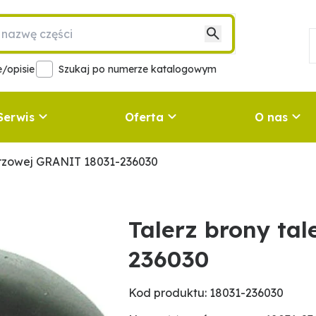
/opisie
Szukaj po numerze katalogowym
Serwis
Oferta
O nas
erzowej GRANIT 18031-236030
Talerz brony ta
236030
Kod produktu: 18031-236030