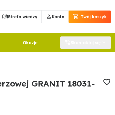
Strefa wiedzy
Konto
Twój koszyk
Okazje
Skontaktuj się
lerzowej GRANIT 18031-