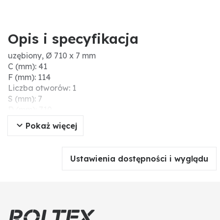
Opis i specyfikacja
uzębiony, Ø 710 x 7 mm
C (mm): 41
F (mm): 114
Liczba otworów: 1
S (mm): 7
D (mm): 710
Grubość (mm): 7
Pokaż więcej
Wersja: uzębiony
4-kąt piasty (mm): 41
Liczba zębów: 10
Ustawienia dostępności i wyglądu
Ø zew. (cale): 28
Twardość (HRC): 48-52
Sklepienie (mm): 114
Wymiary (mm): 710 x 7
Ø zew. (mm): 710
Materiał: Borstahl