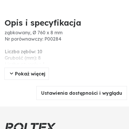
Opis i specyfikacja
ząbkowany, Ø 760 x 8 mm
Nr porównawczy: P00284
Liczba zębów: 10
Grubość (mm): 8
Liczba otworów: 1
Sklepienie (mm): 95
Pokaż więcej
Wymiary (mm): 760 x 8
Ø otworu piasty (mm): 45
4-kąt piasty (mm): 39
Ustawienia dostępności i wyglądu
Ø zew. (cale): 30
Wersja: ząbkowana
Ø zew. (mm): 760