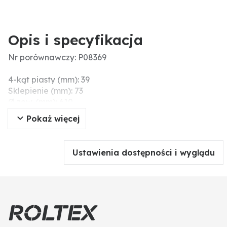
Opis i specyfikacja
Nr porównawczy: P08369
4-kąt piasty (mm): 39
Sklepienie (mm): 73
Ø zew. (mm): 610
Wymiary (mm): 610 x 5
Pokaż więcej
Ø otworu piasty (mm): 45
Ø zew. (cale): 24
Grubość (mm): 5
Ustawienia dostępności i wyglądu
Wersja: gładki