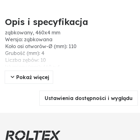
Opis i specyfikacja
ząbkowany, 460x4 mm
Wersja: ząbkowana
Koło osi otworów-Ø (mm): 110
Grubość (mm): 4
Liczba zębów: 10
Wymiary (mm): 460 x 4
Ø zew. (mm): 460
Pokaż więcej
Liczba otworów: 4
Dane techniczne: Stärke: 4mm
Außendurchmesser: 460mm
Ustawienia dostępności i wyglądu
Ø zew. (cale): 18