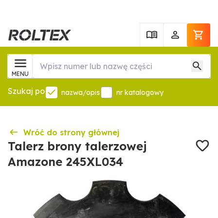
MENU
Szukaj po
nazwa/opis
nr katalogowy
Wróć do strony głównej
Talerz brony talerzowej
Amazone 245XL034