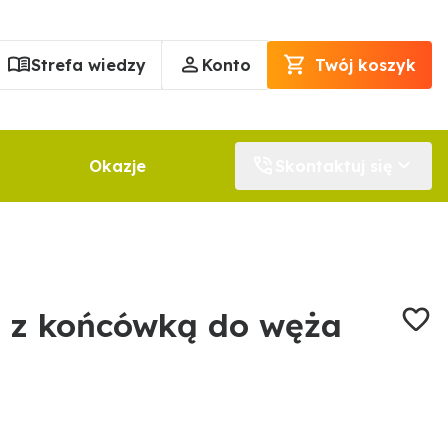
Strefa wiedzy
Konto
Twój koszyk
Okazje
Skontaktuj się
 z końcówką do węża