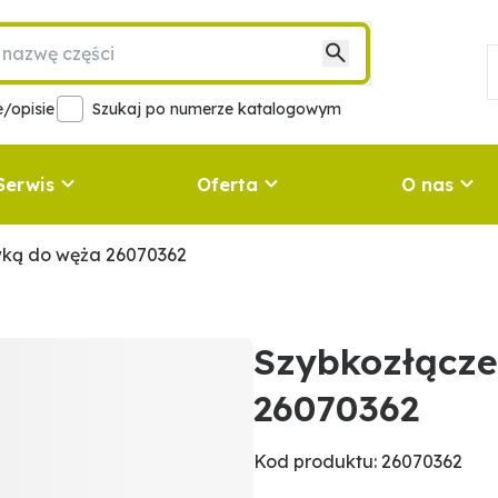
/opisie
Szukaj po numerze katalogowym
Serwis
Oferta
O nas
wką do węża 26070362
Szybkozłącze
26070362
Kod produktu: 26070362