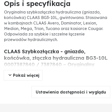
Opis i specyfikacja
Oryginalna szybkozłączka hydrauliczna (gniazdo,
końcówka) CLAAS BG3-10L, gwintowana. Stosowana
w kombajnach CLAAS Avero, Dominator, Lexion,
Medion, Mega, Trion, Tucano oraz kosiarce Cougar.
Odpowiada za szybkie i szczelne łączenie
przewodów hydraulicznych.
CLAAS Szybkozłączka - gniazdo,
końcówka, złączka hydrauliczna BG3-10L
0007387840 / 7387840 – Oryginalny
element hydrauliczny do maszyn CLAAS.
Pokaż więcej
Oryginalna szybkozłączka hydrauliczna CLAAS BG3-
10L to precyzyjnie wykonane
Ustawienia dostępności i wyglądu
gniazdo/końcówka/złączka gwintowana,
przeznaczona do układów hydraulicznych w
kombajnach i maszynach CLAAS. Zapewnia szybkie i
bezpieczne łączenie przewodów hydraulicznych,