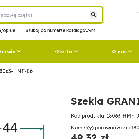
/opisie
Szukaj po numerze katalogowym
Serwis
Oferta
O nas
18063-HMF-06
Szekla GRAN
Kod produktu: 18063-HMF-
Numer(y) porównawcze: 18
49,32 zł