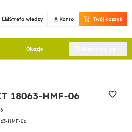
Strefa wiedzy
Konto
Twój koszyk
Okazje
Skontaktuj się
IT 18063-HMF-06
06
063-HMF-06