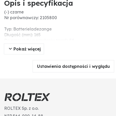
Opis i specyfikacja
(-) czarne
Nr porównawczy: 2105800
Typ: Batterieladezange
Długość (mm): 165
Do przewodu o przekroju (mm²): 50
Wersja: całkowicie izolowane, zagięte, odlewane
Pokaż więcej
szczypce mosiężne
Maks. obciążenie: 1000 A
Ustawienia dostępności i wyglądu
ROLTEX Sp. z o.o.