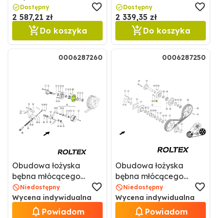
0006396212 / 6396212
Dostępny
Dostępny
2 587,21 zł
2 339,35 zł
Do koszyka
Do koszyka
0006287260
0006287250
Obudowa łożyska
Obudowa łożyska
bębna młócącego
bębna młócącego
0006287260 / 6287260
przekładni regulacyjnej
Niedostępny
Niedostępny
bębna młocarni
Wycena indywidualna
Wycena indywidualna
0006287250 / 6287250
Powiadom
Powiadom