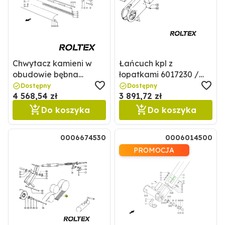
Chwytacz kamieni w
Łańcuch kpl z
obudowie bębna
łopatkami 6017230 /
młócącego 0007525661
0006017230
Dostępny
Dostępny
4 568,54 zł
3 891,72 zł
/ 7525661
Do koszyka
Do koszyka
0006674530
0006014500
PROMOCJA