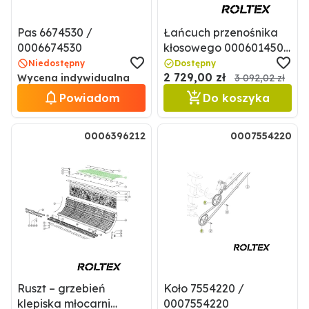
Pas 6674530 /
Łańcuch przenośnika
0006674530
kłosowego 0006014500
/ 6014500
Niedostępny
Dostępny
2 729,00 zł
Wycena indywidualna
3 092,02 zł
Powiadom
Do koszyka
0006396212
0007554220
Ruszt – grzebień
Koło 7554220 /
klepiska młocarni
0007554220