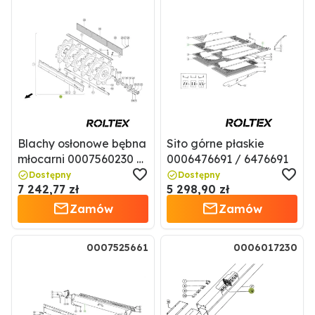
Blachy osłonowe bębna
Sito górne płaskie
młocarni 0007560230 /
0006476691 / 6476691
7560230
Dostępny
Dostępny
7 242,77 zł
5 298,90 zł
Zamów
Zamów
0007525661
0006017230