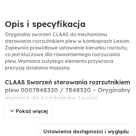
Opis i specyfikacja
Oryginalny sworzeń CLAAS do mechanizmu
sterowania rozrzutnikiem plew w kombajnach Lexion.
Zapewnia prawidłowe ustawienie kierunku rozrzutu,
co jest kluczowe dla równomiernego rozrzucania
plew. Wymiana zużytego elementu przywraca
precyzję działania maszyny.
CLAAS Sworzeń sterowania rozrzutnikiem
plew 0007848320 / 7848320 – Oryginalny
element do kombajnów Lexion.
Pokaż więcej
Oryginalny sworzeń sterowania rozrzutnikiem plew
CLAAS to precyzyjnie wykonany element układu
rozrzutu w kombajnach Lexion. Odpowiada za
Ustawienia dostępności i wyglądu
przeniesienie ruchu na mechanizm kierujący plewami,