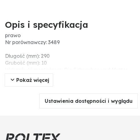
Opis i specyfikacja
prawo
Nr porównawczy: 3489
Długość (mm): 290
Grubość (mm): 10
Wskazówki montażowe: Die Schrauben und Mutter
nicht mit einem Druckluftwerkzeug anziehen, da
Pokaż więcej
dieses das Verschleißteil beschädigen kann
(Spannungsrisse).
Rozstaw otworów (mm): 50
Ustawienia dostępności i wyglądu
Pasujące śruby: 1801235HU10