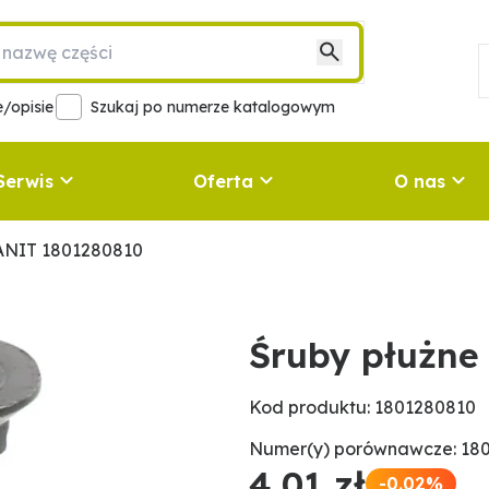
/opisie
Szukaj po numerze katalogowym
Serwis
Oferta
O nas
ANIT 1801280810
Śruby płużne
Kod produktu: 1801280810
Numer(y) porównawcze: 18
4,01 zł
-0.02%