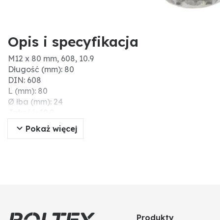
Opis i specyfikacja
M12 x 80 mm, 608, 10.9
Długość (mm): 80
DIN: 608
L (mm): 80
Ø łba (mm): 24
Jakość: 10.9
Gwint: M12x1,75
Pokaż więcej
Wymiary (mm): M12 x 80, DIN 608, 10.9
Kształt łba: Okrągły z kwadratowym
Produkty