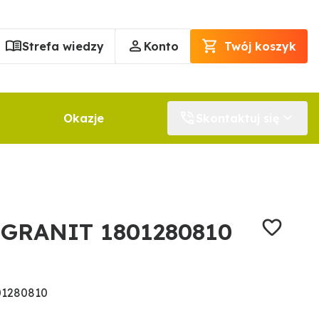
Strefa wiedzy
Konto
Twój koszyk
Okazje
Skontaktuj się
 GRANIT 1801280810
01280810