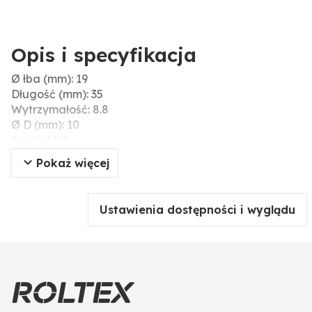
Opis i specyfikacja
Ø łba (mm): 19
Długość (mm): 35
Wytrzymałość: 8.8
Ø D (mm): 10
Gwint: M10
Wytrzymałość na zerwanie (N/mm²): 800
Pokaż więcej
Kształt łba: owalny
Materiał: stal
Wymiary (mm): M10 x 35, 8.8
Ustawienia dostępności i wyglądu
Typ: Śruby płużna