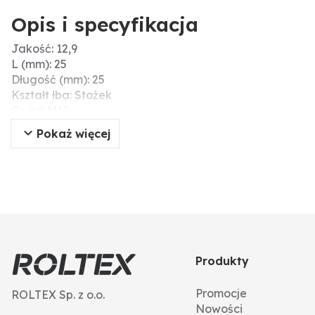
Opis i specyfikacja
Jakość: 12,9
L (mm): 25
Długość (mm): 25
Kształt łba: Stożek
Gwint: M10
Pokaż więcej
Produkty
Promocje
ROLTEX Sp. z o.o.
Nowości