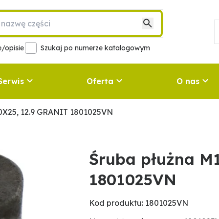
/opisie
Szukaj po numerze katalogowym
Serwis
Oferta
O nas
0X25, 12.9 GRANIT 1801025VN
Śruba płużna M
1801025VN
Kod produktu: 1801025VN