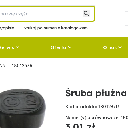
/opisie
Szukaj po numerze katalogowym
Serwis
Oferta
O nas
ANIT 1801237R
Śruba płużn
Kod produktu: 1801237R
Numer(y) porównawcze: 18
3,01 zł