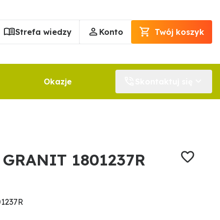
Strefa wiedzy
Konto
Twój koszyk
Okazje
Skontaktuj się
a GRANIT 1801237R
01237R