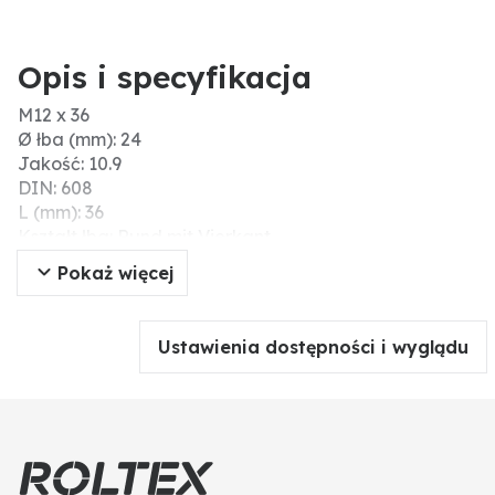
Opis i specyfikacja
M12 x 36
Ø łba (mm): 24
Jakość: 10.9
DIN: 608
L (mm): 36
Kształt łba: Rund mit Vierkant
Gwint: M12
Pokaż więcej
Długość (mm): 36
Menke-Nr.: 183665
Ustawienia dostępności i wyglądu