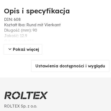
Opis i specyfikacja
DIN: 608
Kształt łba: Rund mit Vierkant
Długość (mm): 90
Jakość: 12.9
Ø łba (mm): 27,5
L (mm): 90
Pokaż więcej
Gwint: M14 x 2
Ustawienia dostępności i wyglądu
ROLTEX Sp. z o.o.