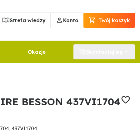
Strefa wiedzy
Konto
Twój koszyk
Okazje
Skontaktuj się
IRE BESSON 437VI1704
704, 437VI1704