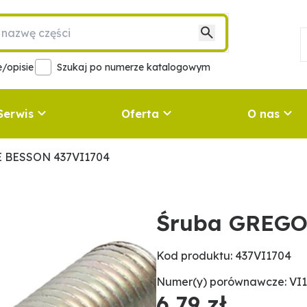
/opisie
Szukaj po numerze katalogowym
Serwis
Oferta
O nas
 BESSON 437VI1704
Śruba GREGO
Kod produktu: 437VI1704
Numer(y) porównawcze: VI1
6,79 zł