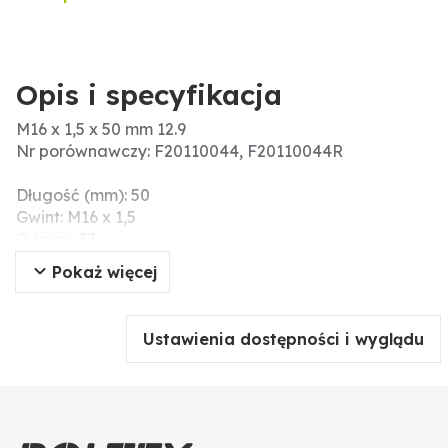
Opis i specyfikacja
M16 x 1,5 x 50 mm 12.9
Nr porównawczy: F20110044, F20110044R
Długość (mm): 50
Gwint: M16 x 1,5
G (mm): 37
L (mm): 50
Pokaż więcej
Jakość: 12,9
Menke-Nr.: 48805
Długość gwintu (mm): 37
Ustawienia dostępności i wyglądu