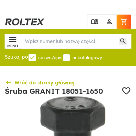
MENU
Szukaj po
nazwa/opis
nr katalogowy
Wróć do strony głównej
Śruba GRANIT 18051-1650