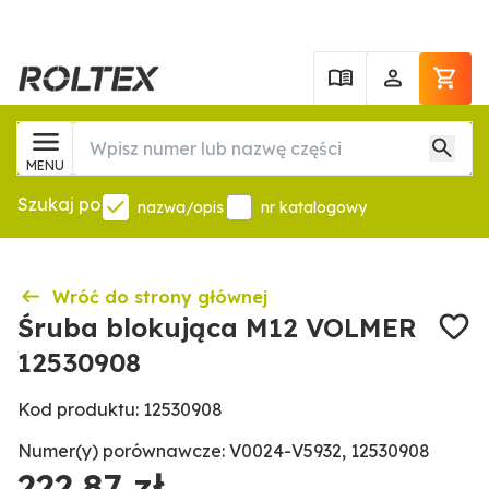
MENU
Szukaj po
nazwa/opis
nr katalogowy
Wróć do strony głównej
Śruba blokująca M12 VOLMER
12530908
Kod produktu: 12530908
Numer(y) porównawcze: V0024-V5932, 12530908
222,87 zł