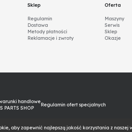
Sklep
Oferta
Regulamin
Maszyny
Dostawa
Serwis
Metody płatności
Sklep
Reklamacje i zwroty
Okazje
zyjnemu
. Jest to element kluczowy dla bezpiecznej i wydajnej p
warunki handlowe
Regulamin ofert specjalnych
omierne młócenie, wibracje, a nawet uszkodzenie bębna
S PARTS SHOP
łu.
kie, aby zapewnić najlepszą jakość korzystania z naszej w