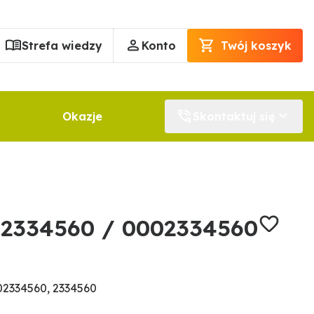
Strefa wiedzy
Konto
Twój koszyk
Okazje
Skontaktuj się
 2334560 / 0002334560
2334560, 2334560