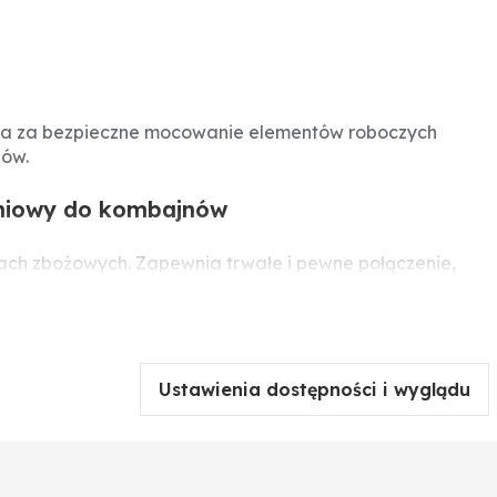
da za bezpieczne mocowanie elementów roboczych
pów.
eniowy do kombajnów
ch zbożowych. Zapewnia trwałe i pewne połączenie,
rzedłuża żywotność cepów.
Ustawienia dostępności i wyglądu