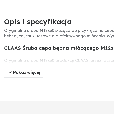
Opis i specyfikacja
Oryginalna śruba M12x30 służąca do przykręcania c
bębna, co jest kluczowe dla efektywnego młócenia. W
CLAAS Śruba cepa bębna młócącego M12x3
Oryginalna śruba M12x30 produkcji CLAAS, przeznacz
niezbędne do prawidłowej pracy zespołu młócącego. R
Pokaż więcej
Specyfikacja produktu
Producent:
CLAAS
Typ części:
Śruba mocująca cepy
Numer części:
0002334560
Numery porównawcze:
0002334560, 2334560
Wymiary:
M12x30