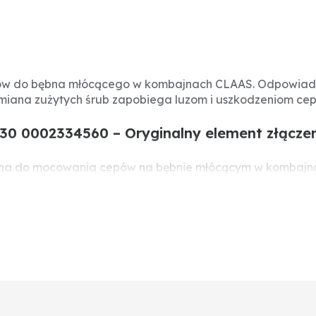
epów do bębna młócącego w kombajnach CLAAS. Odpowia
ymiana zużytych śrub zapobiega luzom i uszkodzeniom ce
0 0002334560 – Oryginalny element złącz
ona do mocowania cepów na bębnie młócącym w kombajna
egularna kontrola i wymiana śrub zapobiega awariom i p