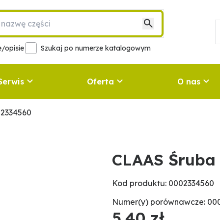
/opisie
Szukaj po numerze katalogowym
Serwis
Oferta
O nas
02334560
CLAAS Śruba
Kod produktu: 0002334560
Numer(y) porównawcze: 000
5,40 zł