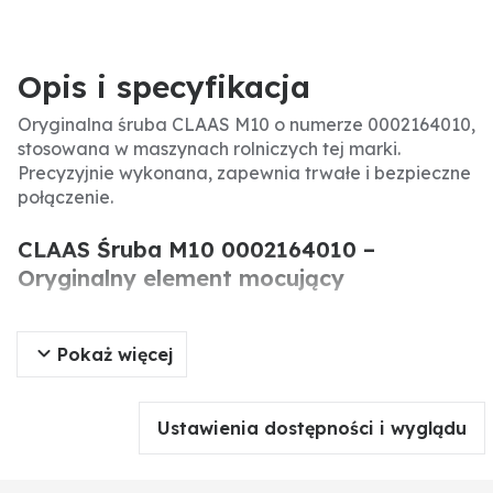
Opis i specyfikacja
Oryginalna śruba CLAAS M10 o numerze 0002164010,
stosowana w maszynach rolniczych tej marki.
Precyzyjnie wykonana, zapewnia trwałe i bezpieczne
połączenie.
CLAAS Śruba M10 0002164010 –
Oryginalny element mocujący
Oryginalna śruba CLAAS o numerze katalogowym
Pokaż więcej
0002164010 (2164010) to precyzyjny element złączny
przeznaczony do maszyn rolniczych CLAAS. Gwint
M10 gwarantuje odpowiednią wytrzymałość i
dopasowanie w newralgicznych połączeniach.
Ustawienia dostępności i wyglądu
Specyfikacja produktu