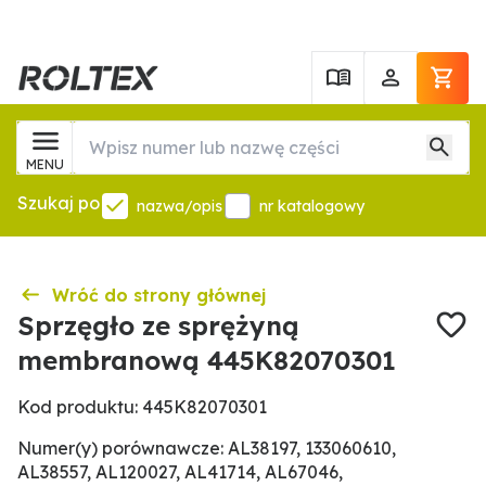
MENU
Szukaj po
nazwa/opis
nr katalogowy
Wróć do strony głównej
Sprzęgło ze sprężyną
membranową 445K82070301
Kod produktu: 445K82070301
Numer(y) porównawcze: AL38197, 133060610,
AL38557, AL120027, AL41714, AL67046,