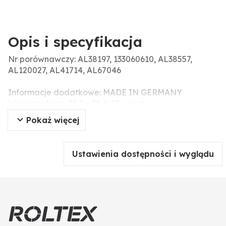
Opis i specyfikacja
Nr porównawczy: AL38197, 133060610, AL38557,
AL120027, AL41714, AL67046
Informacje dodatkowe: MADE IN GERMANY
Wymiary (mm): 35,1 x 38,1; 23 wpusty
Wymiar koła zamachowego (mm): 21
Pokaż więcej
Ustawienia dostępności i wyglądu