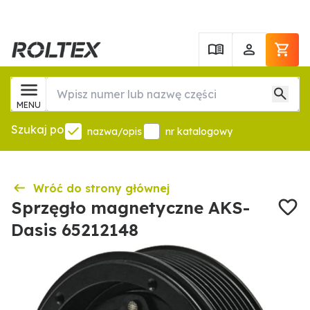
MENU
Szukaj po
nazwa/opis
nr katalogowy
Wróć do strony głównej
Sprzęgło magnetyczne AKS-
Dasis 65212148