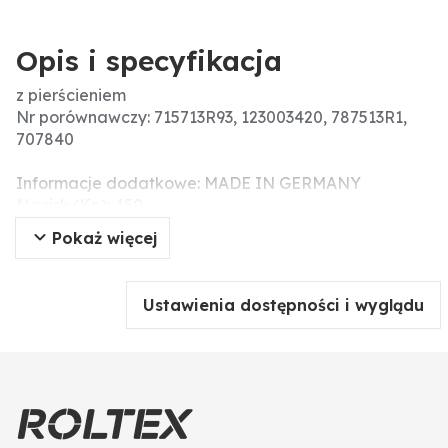
Opis i specyfikacja
z pierścieniem
Nr porównawczy: 715713R93, 123003420, 787513R1,
707840
Informacje dodatkowe: MADE IN GERMANY
Nacisk (Kp): 450
Wymiar koła zamachowego (mm): 33 (tief)
Pokaż więcej
Ustawienia dostępności i wyglądu