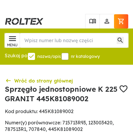
MENU
Szukaj po
nazwa/opis
nr katalogowy
Wróć do strony głównej
Sprzęgło jednostopniowe K 225
GRANIT 445K81089002
Kod produktu: 445K81089002
Numer(y) porównawcze: 715713R93, 123003420,
787513R1, 707840, 445K81089002