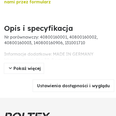
nami przez formularz
Opis i specyfikacja
Nr porównawczy: 40800160001, 40800160002,
40800160003, 140800160906, 131001710
Informacje dodatkowe: MADE IN GERMANY
Wymiary (mm): 46 x 50, 8 wpustów
Pokaż więcej
Ustawienia dostępności i wyglądu