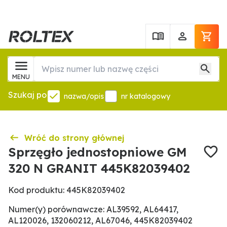
MENU
Szukaj po
nazwa/opis
nr katalogowy
Wróć do strony głównej
Sprzęgło jednostopniowe GM
320 N GRANIT 445K82039402
Kod produktu: 445K82039402
Numer(y) porównawcze: AL39592, AL64417,
AL120026, 132060212, AL67046, 445K82039402