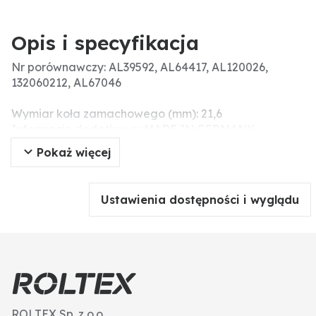
Opis i specyfikacja
Nr porównawczy: AL39592, AL64417, AL120026,
132060212, AL67046
Wymiar koła zamachowego (mm): 21,6
Informacje dodatkowe: MADE IN GERMANY
Wymiary (mm): 35 x 38
Pokaż więcej
23 wpustów
Ustawienia dostępności i wyglądu
ROLTEX Sp. z o.o.