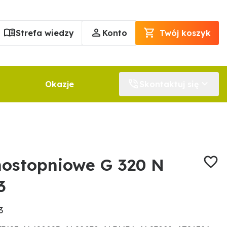
Strefa wiedzy
Konto
Twój koszyk
Okazje
Skontaktuj się
nostopniowe G 320 N
3
3