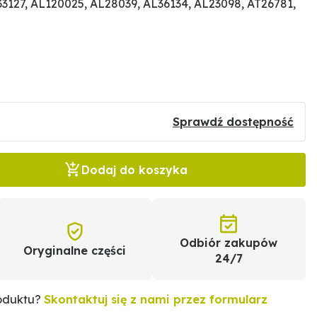
127, AL120025, AL28039, AL36134, AL23098, AT26781,
Sprawdź dostępność
Dodaj do koszyka
Odbiór zakupów
Oryginalne części
24/7
roduktu?
Skontaktuj się z nami przez formularz