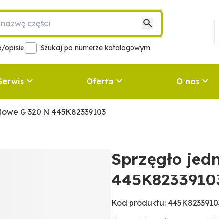
/opisie
Szukaj po numerze katalogowym
Serwis
Oferta
O nas
niowe G 320 N 445K82339103
Sprzęgło jed
445K8233910
Kod produktu: 445K8233910