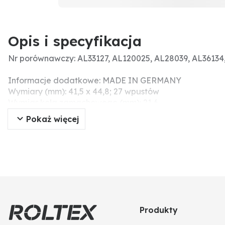
Opis i specyfikacja
Nr porównawczy: AL33127, AL120025, AL28039, AL36134
Informacje dodatkowe: MADE IN GERMANY
Wymiary (mm): 41,5 x 44,8; 27 wpustów
Wymiar koła zamachowego (mm): 21,6
Pokaż więcej
Produkty