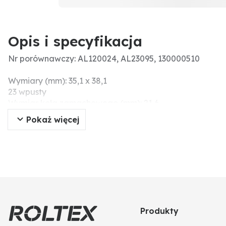
Opis i specyfikacja
Nr porównawczy: AL120024, AL23095, 130000510
Wymiary (mm): 35,1 x 38,1
23 wpusty
Wymiar koła zamachowego (mm): 21,6
Pokaż więcej
Produkty