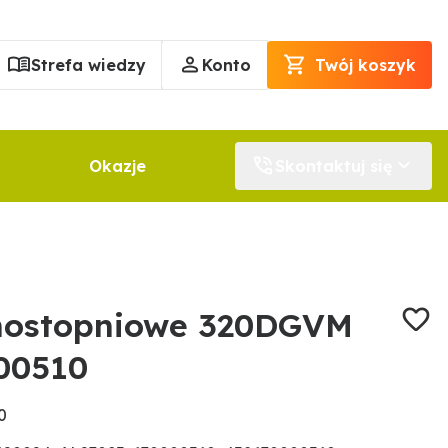
Strefa wiedzy
Konto
Twój koszyk
Okazje
Skontaktuj się
dnostopniowe 320DGVM
00510
0