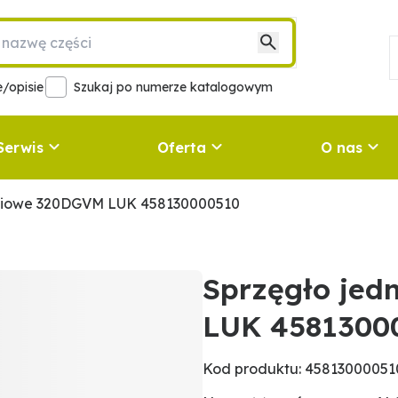
/opisie
Szukaj po numerze katalogowym
Serwis
Oferta
O nas
pniowe 320DGVM LUK 458130000510
Sprzęgło je
LUK 4581300
Kod produktu: 45813000051