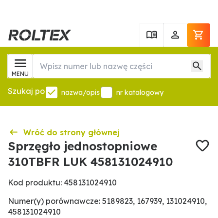
MENU
Szukaj po
nazwa/opis
nr katalogowy
Wróć do strony głównej
Sprzęgło jednostopniowe
310TBFR LUK 458131024910
Kod produktu: 458131024910
Numer(y) porównawcze: 5189823, 167939, 131024910,
458131024910