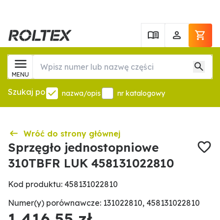
MENU
Szukaj po
nazwa/opis
nr katalogowy
Wróć do strony głównej
Sprzęgło jednostopniowe
310TBFR LUK 458131022810
Kod produktu: 458131022810
Numer(y) porównawcze: 131022810, 458131022810
1 416,55 zł