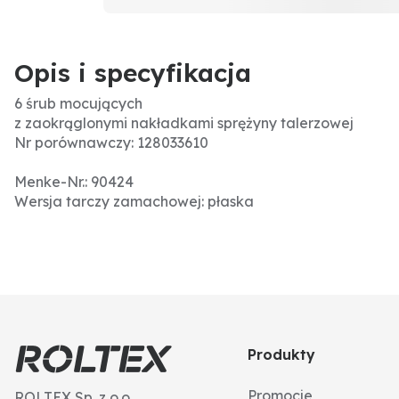
Opis i specyfikacja
6 śrub mocujących
z zaokrąglonymi nakładkami sprężyny talerzowej
Nr porównawczy: 128033610
Menke-Nr.: 90424
Wersja tarczy zamachowej: płaska
Produkty
Promocje
ROLTEX Sp. z o.o.