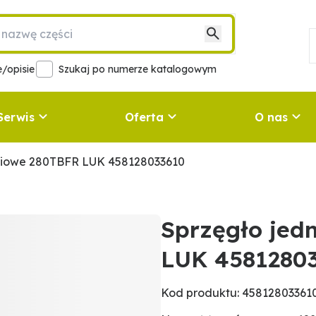
/opisie
Szukaj po numerze katalogowym
Serwis
Oferta
O nas
niowe 280TBFR LUK 458128033610
Sprzęgło jed
LUK 4581280
Kod produktu: 45812803361