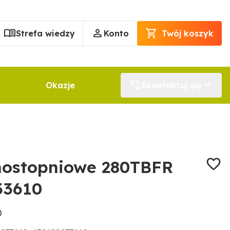
Strefa wiedzy
Konto
Twój koszyk
Okazje
Skontaktuj się
nostopniowe 280TBFR
33610
0