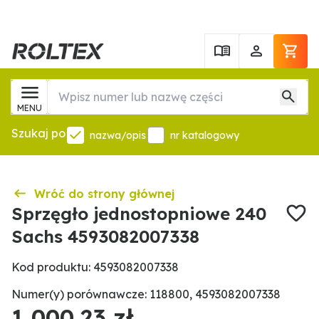
MENU
Szukaj po
nazwa/opis
nr katalogowy
Wróć do strony głównej
Sprzęgło jednostopniowe 240
Sachs 4593082007338
Kod produktu: 4593082007338
Numer(y) porównawcze: 118800, 4593082007338
1 000,23 zł