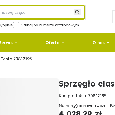
/opisie
Szukaj po numerze katalogowym
Serwis
Oferta
O nas
 Centa 70812195
Sprzęgło ela
Kod produktu: 70812195
Numer(y) porównawcze: R9
4 028,29 zł