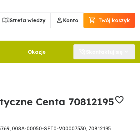
Strefa wiedzy
Konto
Twój koszyk
Okazje
Skontaktuj się
styczne Centa 70812195
5769, 008A-00050-SET0-V00007530, 70812195