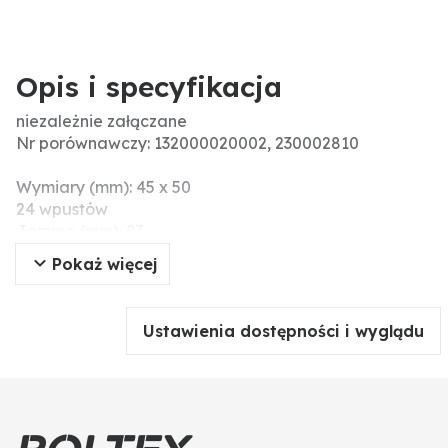
Opis i specyfikacja
niezależnie załączane
Nr porównawczy: 132000020002, 230002810
Wymiary (mm): 45 x 50
24 wpustów
Jarzmo (mm): 83
Wymiar koła zamachowego (mm): 2 (erhöht)
Pokaż więcej
Informacje dodatkowe: MADE IN GERMANY
Ustawienia dostępności i wyglądu