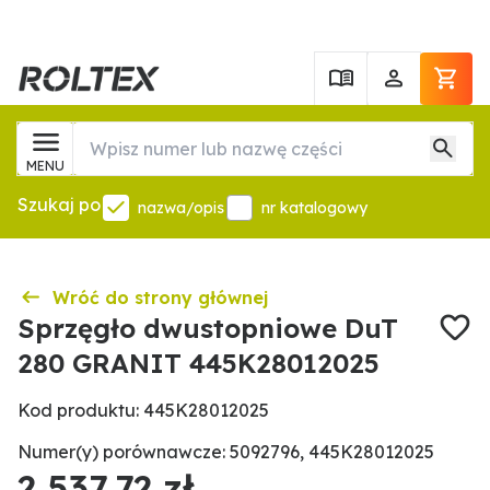
MENU
Szukaj po
nazwa/opis
nr katalogowy
Wróć do strony głównej
Sprzęgło dwustopniowe DuT
280 GRANIT 445K28012025
Kod produktu: 445K28012025
Numer(y) porównawcze: 5092796, 445K28012025
2 537,72 zł