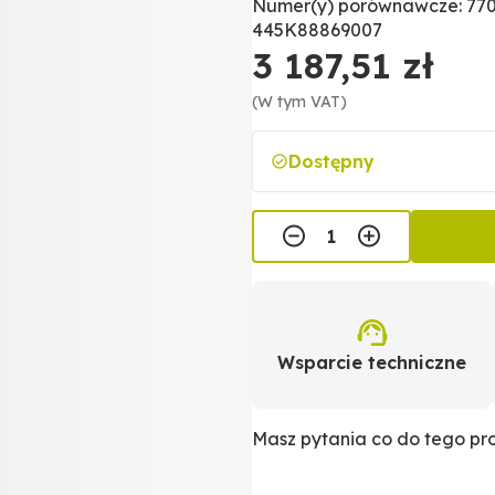
Numer(y) porównawcze: 770
445K88869007
3 187,51 zł
(W tym VAT)
Dostępny
Wsparcie techniczne
Masz pytania co do tego p