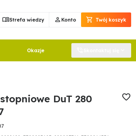
Strefa wiedzy
Konto
Twój koszyk
Okazje
Skontaktuj się
stopniowe DuT 280
7
07