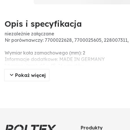
Opis i specyfikacja
niezależnie załączane
Nr porównawczy: 7700022628, 7700025605, 228007311,
Wymiar koła zamachowego (mm): 2
Informacje dodatkowe: MADE IN GERMANY
Wymiary (mm): 40 x 45, 16 wpustów
Pokaż więcej
Produkty