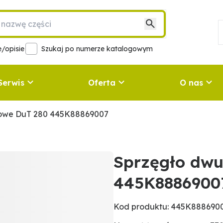
/opisie
Szukaj po numerze katalogowym
Serwis
Oferta
O nas
iowe DuT 280 445K88869007
Sprzęgło dwu
445K8886900
Kod produktu: 445K888690