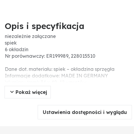
Opis i specyfikacja
niezależnie załączane
spiek
6 okładzin
Nr porównawczy: ER199989, 228015510
Dane dot. materiału: spiek – okładzina sprzęgła
Informacje dodatkowe: MADE IN GERMANY
Wymiary (mm): 34 x 40, 12 wpustów
Wersja tarczy zamachowej: płaskie
Pokaż więcej
Ustawienia dostępności i wyglądu