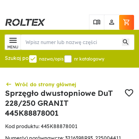
MENU
Szukaj po
nazwa/opis
nr katalogowy
Wróć do strony głównej
Sprzęgło dwustopniowe DuT
228/250 GRANIT
445K88878001
Kod produktu: 445K88878001
Numer(y) porównawcze: 3216398R93, 225004411,