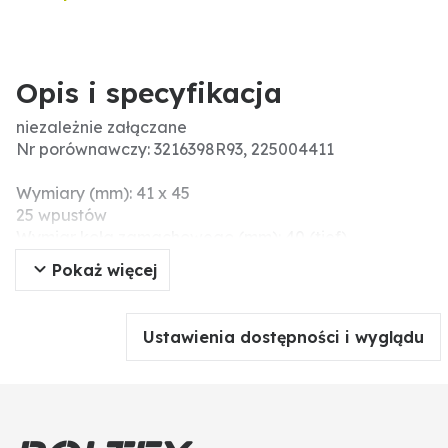
Opis i specyfikacja
niezależnie załączane
Nr porównawczy: 3216398R93, 225004411
Wymiary (mm): 41 x 45
25 wpustów
Wymiar koła zamachowego (mm): 40 (tief)
Informacje dodatkowe: MADE IN GERMANY
Pokaż więcej
Ustawienia dostępności i wyglądu