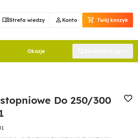
Strefa wiedzy
Konto
Twój koszyk
Okazje
Skontaktuj się
stopniowe Do 250/300
1
01