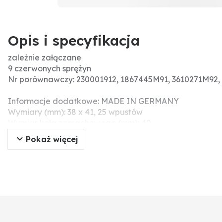
Opis i specyfikacja
zależnie załączane
9 czerwonych sprężyn
Nr porównawczy: 230001912, 1867445M91, 3610271M92,
Informacje dodatkowe: MADE IN GERMANY
Wymiary (mm): 38 x 41, 25 wpustów
Wymiar koła zamachowego (mm): 40
Pokaż więcej