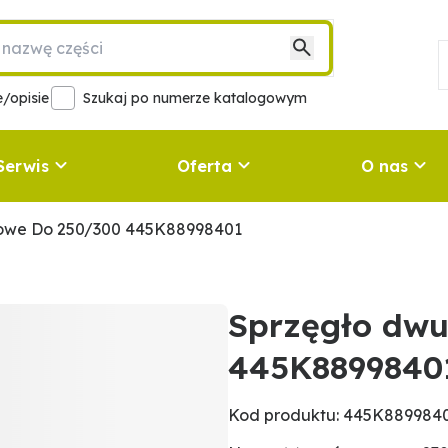
/opisie
Szukaj po numerze katalogowym
Serwis
Oferta
O nas
iowe Do 250/300 445K88998401
Sprzęgło dwu
445K8899840
Kod produktu: 445K889984