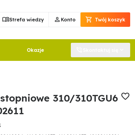
Strefa wiedzy
Konto
Twój koszyk
Okazje
Skontaktuj się
ustopniowe 310/310TGU6
02611
1