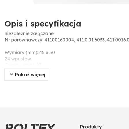
Opis i specyfikacja
niezależnie załączane
Nr porównawczy: 41100160004, 411.0.01.6033, 411.0016.
Wymiary (mm): 45 x 50
24 wpustów
Jarzmo (mm): 83
Wymiar koła zamachowego (mm): 2 (erhöht)
Pokaż więcej
Produkty