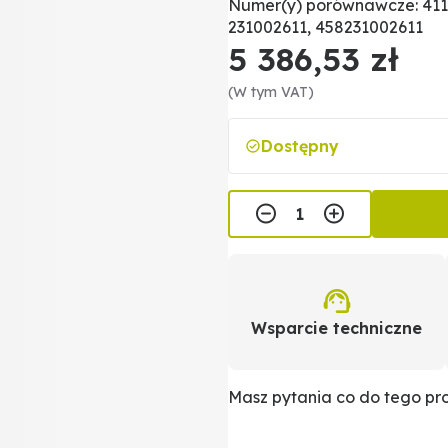
Numer(y) porównawcze: 4110
231002611, 458231002611
5 386,53 zł
(W tym VAT)
Dostępny
Wsparcie techniczne
Masz pytania co do tego p