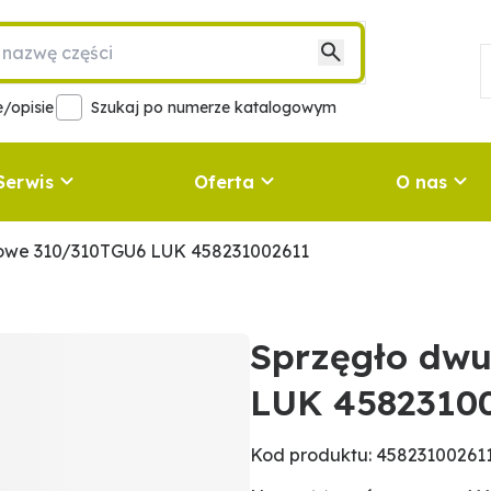
/opisie
Szukaj po numerze katalogowym
Serwis
Oferta
O nas
iowe 310/310TGU6 LUK 458231002611
Sprzęgło dw
LUK 4582310
Kod produktu: 45823100261