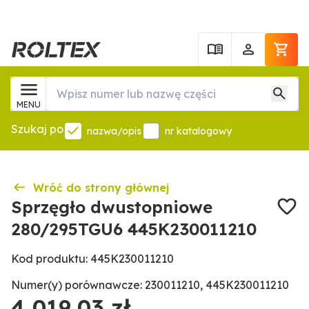
MENU
Szukaj po
nazwa/opis
nr katalogowy
Wróć do strony głównej
Sprzęgło dwustopniowe
280/295TGU6 445K230011210
Kod produktu: 445K230011210
Numer(y) porównawcze: 230011210, 445K230011210
4 019,03 zł