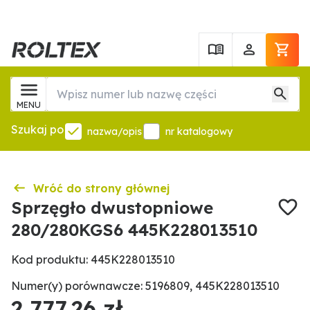
MENU
Szukaj po
nazwa/opis
nr katalogowy
Wróć do strony głównej
Sprzęgło dwustopniowe
280/280KGS6 445K228013510
Kod produktu: 445K228013510
Numer(y) porównawcze: 5196809, 445K228013510
2 777,26 zł