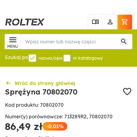
MENU
Szukaj po
nazwa/opis
nr katalogowy
Wróć do strony głównej
Sprężyna 70802070
Kod produktu: 70802070
Numer(y) porównawcze: 713289R2, 70802070
86,49 zł
-0.01%