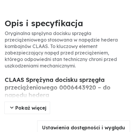
Opis i specyfikacja
Oryginalna sprężyna docisku sprzęgła
przeciążeniowego stosowana w napędzie hedera
kombajnów CLAAS. To kluczowy element
zabezpieczający napęd przed przeciążeniem,
którego odpowiedni stan techniczny chroni przed
uszkodzeniami mechanicznymi.
CLAAS Sprężyna docisku sprzęgła
przeciążeniowego 0006443920 – do
napędu hedera
Pokaż więcej
Oryginalna sprężyna docisku sprzęgła
przeciążeniowego CLAAS przeznaczona do napędu
hedera w kombajnach. Odpowiada za odpowiedni
Ustawienia dostępności i wyglądu
docisk sprzęgła, które w przypadku przeciążenia