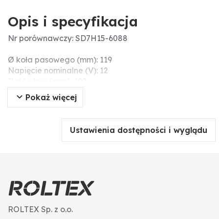
Opis i specyfikacja
Nr porównawczy: SD7H15-6088
Ø koła pasowego (mm): 119
Napięcie nominalne (V): 12
Ilość oleju (ccm): 190
Pasujący olej: SP 10
Pokaż więcej
Liczba rowków: 6
Mocowanie: DM
Czynnik chłodniczy: R 134 a
Ustawienia dostępności i wyglądu
ROLTEX Sp. z o.o.