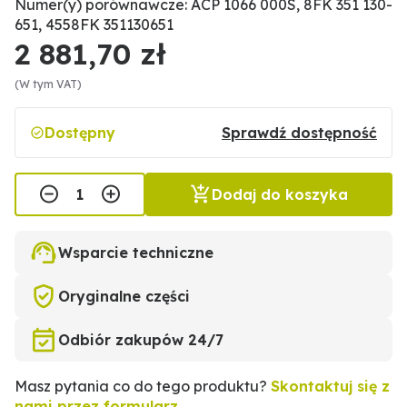
Numer(y) porównawcze: ACP 1066 000S, 8FK 351 130-
651, 4558FK 351130651
2 881,70 zł
(W tym VAT)
Dostępny
Sprawdź dostępność
Dodaj do koszyka
Wsparcie techniczne
Oryginalne części
Odbiór zakupów 24/7
Masz pytania co do tego produktu?
Skontaktuj się z
nami przez formularz