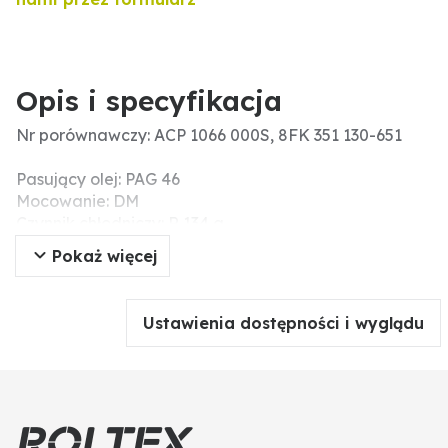
Opis i specyfikacja
Nr porównawczy: ACP 1066 000S, 8FK 351 130-651
Pasujący olej: PAG 46
Mocowanie: DM
Czynnik chłodniczy: R 134 a
Ø koła pasowego (mm): 152
Pokaż więcej
Napięcie nominalne (V): 12
Przyłącze: Rotolock
Ilość oleju (ccm): 285
Ustawienia dostępności i wyglądu
Informacje dodatkowe: z pierścieniem
uszczelniającym
Liczba rowków: 8